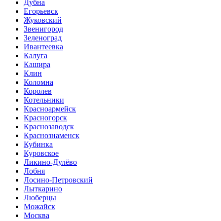
Дубна
Егорьевск
Жуковский
Звенигород
Зеленоград
Ивантеевка
Калуга
Кашира
Клин
Коломна
Королев
Котельники
Красноармейск
Красногорск
Краснозаводск
Краснознаменск
Кубинка
Куровское
Ликино-Дулёво
Лобня
Лосино-Петровский
Лыткарино
Люберцы
Можайск
Москва