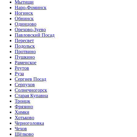
Мытищи
Наро-Фоминск
Ногинск
Обнинск
Одинцово
Орехово-Зуево
Павловский Посад
Пересвет
Подольск
Протвино
Пушкино
Раменское
Реутов
Руза
Сергиев Посад
Серпухов
Солнечногорск
Старая Купавна
Троицк
Фрязино
Химки
Хотьково
Черноголовка
Чехов
Щёлково