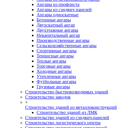
Ангары из профлиста
Ангары из сэндвич панелей
Ангары односкатные
Бетонные ангары
Двухскатный ангар
Двухэтажные ангары
Некапитальный ангар
Производственные ангары
Сельскохозяйственные ангары
Спортивные ангары
Теннисные ангары
Теплые ангары
Торговые ангары
Холодные ангары
Утепленные ангары
Футбольные ангары
Грузовые ангары
Строительство быстровозводимых зданий
Строительство заводов
+
Строительство зданий из металлоконструкций
Строительство зданий из ЛМК
Строительство зданий из сэндвич-панелей
Строительство логистического центра
Строительство медицинских учреждений