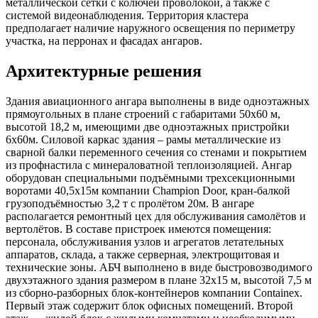
металлической сетки с колючей проволокой, а также с
системой видеонаблюдения. Территория кластера
предполагает наличие наружного освещения по периметру
участка, на перронах и фасадах ангаров.
Архитектурные решения
Здания авиационного ангара выполнены в виде одноэтажных
прямоугольных в плане строений с габаритами 50х60 м,
высотой 18,2 м, имеющими две одноэтажных пристройки
6х60м. Силовой каркас здания – рамы металлические из
сварной балки переменного сечения со стенами и покрытием
из профнастила с минераловатной теплоизоляцией. Ангар
оборудован специальными подъёмными трехсекционными
воротами 40,5х15м компании Champion Door, кран-балкой
грузоподъёмностью 3,2 т с пролётом 20м. В ангаре
располагается ремонтный цех для обслуживания самолётов и
вертолётов. В составе пристроек имеются помещения:
персонала, обслуживания узлов и агрегатов летательных
аппаратов, склада, а также серверная, электрощитовая и
технические зоны. АБЧ выполнено в виде быстровозводимого
двухэтажного здания размером в плане 32х15 м, высотой 7,5 м
из сборно-разборных блок-контейнеров компании Containex.
Первый этаж содержит блок офисных помещений. Второй