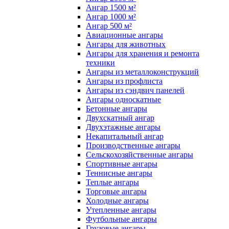
Ангар 1500 м²
Ангар 1000 м²
Ангар 500 м²
Авиационные ангары
Ангары для животных
Ангары для хранения и ремонта
техники
Ангары из металлоконструкций
Ангары из профлиста
Ангары из сэндвич панелей
Ангары односкатные
Бетонные ангары
Двухскатный ангар
Двухэтажные ангары
Некапитальный ангар
Производственные ангары
Сельскохозяйственные ангары
Спортивные ангары
Теннисные ангары
Теплые ангары
Торговые ангары
Холодные ангары
Утепленные ангары
Футбольные ангары
Грузовые ангары