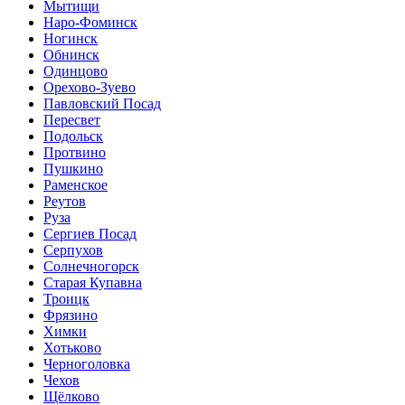
Мытищи
Наро-Фоминск
Ногинск
Обнинск
Одинцово
Орехово-Зуево
Павловский Посад
Пересвет
Подольск
Протвино
Пушкино
Раменское
Реутов
Руза
Сергиев Посад
Серпухов
Солнечногорск
Старая Купавна
Троицк
Фрязино
Химки
Хотьково
Черноголовка
Чехов
Щёлково