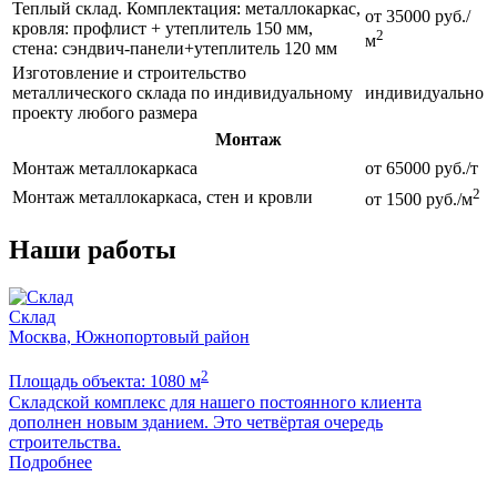
Теплый склад. Комплектация: металлокаркас,
от 35000 руб./
кровля: профлист + утеплитель 150 мм,
2
м
стена: сэндвич-панели+утеплитель 120 мм
Изготовление и строительство
металлического склада по индивидуальному
индивидуально
проекту любого размера
Монтаж
Монтаж металлокаркаса
от 65000 руб./т
2
Монтаж металлокаркаса, стен и кровли
от 1500 руб./м
Наши работы
Склад
Москва, Южнопортовый район
2
Площадь объекта: 1080 м
П
Складской комплекс для нашего постоянного клиента
Б
дополнен новым зданием. Это четвёртая очередь
м
строительства.
Подробнее