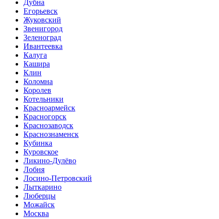
Дубна
Егорьевск
Жуковский
Звенигород
Зеленоград
Ивантеевка
Калуга
Кашира
Клин
Коломна
Королев
Котельники
Красноармейск
Красногорск
Краснозаводск
Краснознаменск
Кубинка
Куровское
Ликино-Дулёво
Лобня
Лосино-Петровский
Лыткарино
Люберцы
Можайск
Москва