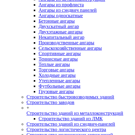
Ангары из профлиста
Ангары из сэндвич панелей
Ангары односкатные
Бетонные ангары
Двухскатный ангар
Двухэтажные ангары
Некапитальный ангар
Производственные ангары
Сельскохозяйственные ангары
Спортивные ангары
Теннисные ангары
Теплые ангары
Торговые ангары
Холодные ангары
Утепленные ангары
Футбольные ангары
Грузовые ангары
Строительство быстровозводимых зданий
Строительство заводов
+
Строительство зданий из металлоконструкций
Строительство зданий из ЛМК
Строительство зданий из сэндвич-панелей
Строительство логистического центра
Строительство медицинских учреждений