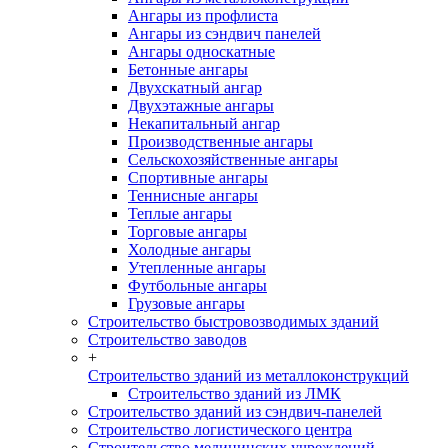
Ангары из профлиста
Ангары из сэндвич панелей
Ангары односкатные
Бетонные ангары
Двухскатный ангар
Двухэтажные ангары
Некапитальный ангар
Производственные ангары
Сельскохозяйственные ангары
Спортивные ангары
Теннисные ангары
Теплые ангары
Торговые ангары
Холодные ангары
Утепленные ангары
Футбольные ангары
Грузовые ангары
Строительство быстровозводимых зданий
Строительство заводов
+
Строительство зданий из металлоконструкций
Строительство зданий из ЛМК
Строительство зданий из сэндвич-панелей
Строительство логистического центра
Строительство медицинских учреждений