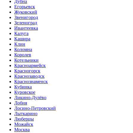
Дубна
Егорьевск
Жуковский
Звенигород
Зеленоград
Ивантеевка
Калуга
Кашира
Клин
Коломна
Королев
Котельники
Красноармейск
Красногорск
Краснозаводск
Краснознаменск
Кубинка
Куровское
Ликино-Дулёво
Лобня
Лосино-Петровский
Лыткарино
Люберцы
Можайск
Москва