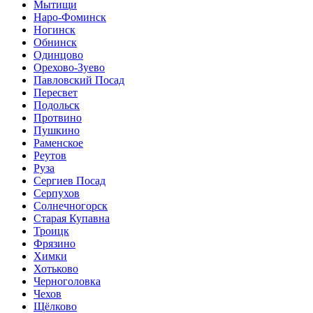
Мытищи
Наро-Фоминск
Ногинск
Обнинск
Одинцово
Орехово-Зуево
Павловский Посад
Пересвет
Подольск
Протвино
Пушкино
Раменское
Реутов
Руза
Сергиев Посад
Серпухов
Солнечногорск
Старая Купавна
Троицк
Фрязино
Химки
Хотьково
Черноголовка
Чехов
Щёлково