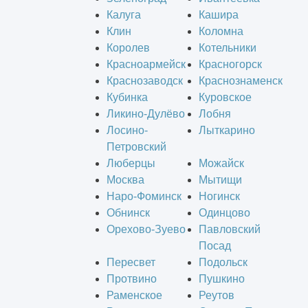
Калуга
Кашира
Клин
Коломна
Королев
Котельники
Красноармейск
Красногорск
Краснозаводск
Краснознаменск
Кубинка
Куровское
Ликино-Дулёво
Лобня
Лосино-
Лыткарино
Петровский
Люберцы
Можайск
Москва
Мытищи
Наро-Фоминск
Ногинск
Обнинск
Одинцово
Орехово-Зуево
Павловский
Посад
Пересвет
Подольск
Протвино
Пушкино
Раменское
Реутов