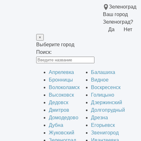
Зеленоград
Ваш город
Зеленоград?
Да
Нет
×
Выберите город
Поиск:
Апрелевка
Балашиха
Бронницы
Видное
Волоколамск
Воскресенск
Высоковск
Голицыно
Дедовск
Дзержинский
Дмитров
Долгопрудный
Домодедово
Дрезна
Дубна
Егорьевск
Жуковский
Звенигород
Зеленоград
Ивантеевка