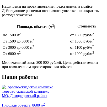
Наши цены на проектирование представлены в прайсе.
Действующие расценки позволяют существенно сократить
расходы заказчика.
2
Стоимость
Площадь объекта (м
)
2
2
До 1500 м
от 1500 руб/м
2
2
От 1500 до 3000 м
от 1300 руб/м
2
2
От 3000 до 6000 м
от 1100 руб/м
2
2
От 6000 м
от 1000 руб/м
Минимальный заказ 300 000 рублей. Цены действительны
при комплексном проектировании объекта.
Наши работы
Торгово-складской комплекс
МО, Домодедовский район
З
2
Площадь объекта: 8600 м
П