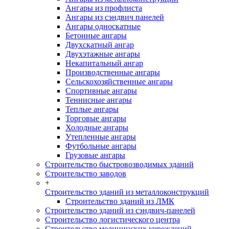
Ангары из профлиста
Ангары из сэндвич панелей
Ангары односкатные
Бетонные ангары
Двухскатный ангар
Двухэтажные ангары
Некапитальный ангар
Производственные ангары
Сельскохозяйственные ангары
Спортивные ангары
Теннисные ангары
Теплые ангары
Торговые ангары
Холодные ангары
Утепленные ангары
Футбольные ангары
Грузовые ангары
Строительство быстровозводимых зданий
Строительство заводов
+
Строительство зданий из металлоконструкций
Строительство зданий из ЛМК
Строительство зданий из сэндвич-панелей
Строительство логистического центра
Строительство медицинских учреждений