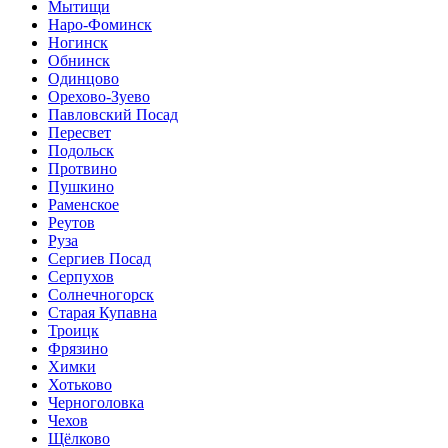
Мытищи
Наро-Фоминск
Ногинск
Обнинск
Одинцово
Орехово-Зуево
Павловский Посад
Пересвет
Подольск
Протвино
Пушкино
Раменское
Реутов
Руза
Сергиев Посад
Серпухов
Солнечногорск
Старая Купавна
Троицк
Фрязино
Химки
Хотьково
Черноголовка
Чехов
Щёлково