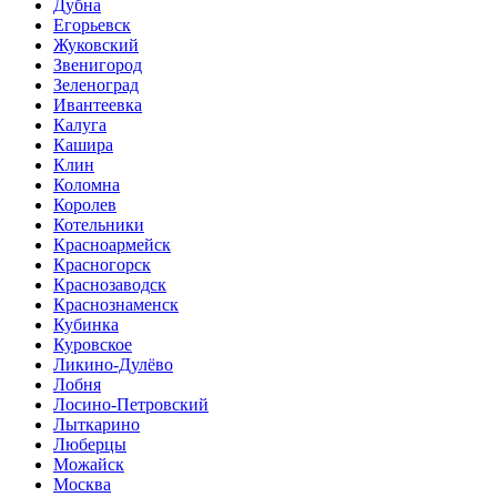
Дубна
Егорьевск
Жуковский
Звенигород
Зеленоград
Ивантеевка
Калуга
Кашира
Клин
Коломна
Королев
Котельники
Красноармейск
Красногорск
Краснозаводск
Краснознаменск
Кубинка
Куровское
Ликино-Дулёво
Лобня
Лосино-Петровский
Лыткарино
Люберцы
Можайск
Москва