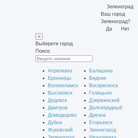
Зеленоград
Ваш город
Зеленоград?
Да
Нет
×
Выберите город
Поиск:
Апрелевка
Балашиха
Бронницы
Видное
Волоколамск
Воскресенск
Высоковск
Голицыно
Дедовск
Дзержинский
Дмитров
Долгопрудный
Домодедово
Дрезна
Дубна
Егорьевск
Жуковский
Звенигород
Зеленоград
Ивантеевка