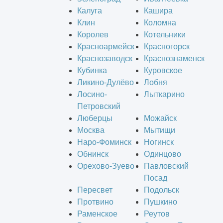
Калуга
Кашира
Клин
Коломна
Королев
Котельники
Красноармейск
Красногорск
Краснозаводск
Краснознаменск
Кубинка
Куровское
Ликино-Дулёво
Лобня
Лосино-
Лыткарино
Петровский
Люберцы
Можайск
Москва
Мытищи
Наро-Фоминск
Ногинск
Обнинск
Одинцово
Орехово-Зуево
Павловский
Посад
Пересвет
Подольск
Протвино
Пушкино
Раменское
Реутов