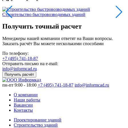
Строительство быстровозводимых зданий
А
Получить точный расчет
Менеджеры нашей компании ответят на Ваши вопросы.
Заказать расчёт Вы можете несколькими способами
По телефону:
+7 (495) 741-18-87
Отправить письмо на e-mail:
info@informcad.ru
Получить расчёт
пн-пт 9:00 - 18:00
+7 (495) 741-18-87
info@informcad.ru
О компании
Наши работы
Вакансии
Контакты
Проектирование зданий
Строительство зданий