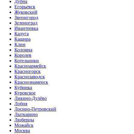
Дубна
Егорьевск
Жуковский
Звенигород
Зеленоград
Ивантеевка
Калуга
Кашира
Клин
Коломна
Королев
Котельники
Красноармейск
Красногорск
Краснозаводск
Краснознаменск
Кубинка
Куровское
Ликино-Дулёво
Лобня
Лосино-Петровский
Лыткарино
Люберцы
Можайск
Москва