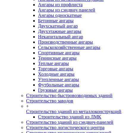
Ангары из профлиста
Ангары из сэндвич панелей
Ангары односкатные
Бетонные ангары
Двухскатный ангар
Двухэтажные ангары
Некапитальный ангар
Производственные ангары
Сельскохозяйственные ангары
Спортивные ангары
Теннисные ангары
Теплые ангары
Торговые ангары
Холодные ангары
Утепленные ангары
Футбольные ангары
Грузовые ангары
Строительство быстровозводимых зданий
Строительство заводов
+
Строительство зданий из металлоконструкций
Строительство зданий из ЛМК
Строительство зданий из сэндвич-панелей
Строительство логистического центра
Строительство медицинских учреждений