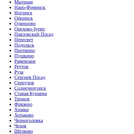
Мытищи
Наро-Фоминск
Ногинск
Обнинск
Одинцово
Орехово-Зуево
Павловский Посад
Пересвет
Подольск
Протвино
Пушкино
Раменское
Реутов
Руза
Сергиев Посад
Серпухов
Солнечногорск
Старая Купавна
Троицк
Фрязино
Химки
Хотьково
Черноголовка
Чехов
Щёлково