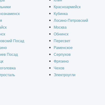
ира
Клин
льники
Красноармейск
нознаменск
Кубинка
СЧИТАТЬ СТОИМОСТЬ СТРОИТЕЛЬ
я
Лосино-Петровский
йск
Москва
нск
Обнинск
овский Посад
Пересвет
ино
Раменское
Получить ра
иев Посад
Серпухов
цк
Фрязино
оголовка
Чехов
тросталь
Электроугли
Сертификаты