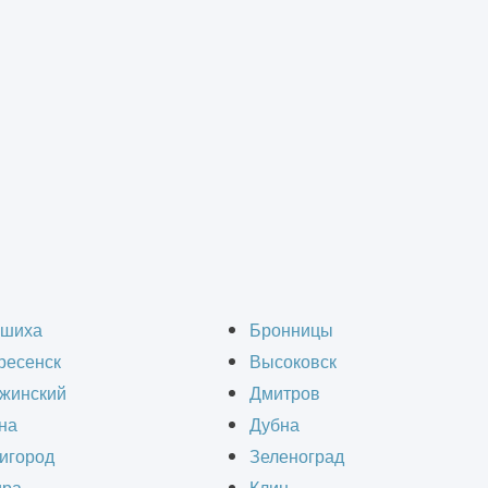
олодильный склад
 холодильных складов
шиха
Бронницы
ресенск
Высоковск
жинский
Дмитров
на
Дубна
игород
Зеленоград