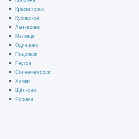
Коломна
Красногорск
Куровское
СТВА
Лыткарино
Мытищи
Одинцово
Подольск
Реутов
счёт
Солнечногорск
Химки
Щёлково
Яхрома