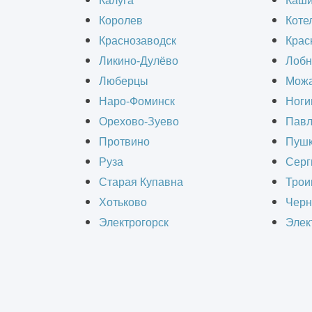
Калуга
Каш
Королев
Коте
Краснозаводск
Крас
РАС
Ликино-Дулёво
Лобн
Люберцы
Можа
Наро-Фоминск
Ноги
Орехово-Зуево
Павл
Протвино
Пушк
Руза
Серг
Старая Купавна
Трои
Хотьково
Черн
Электрогорск
Элек