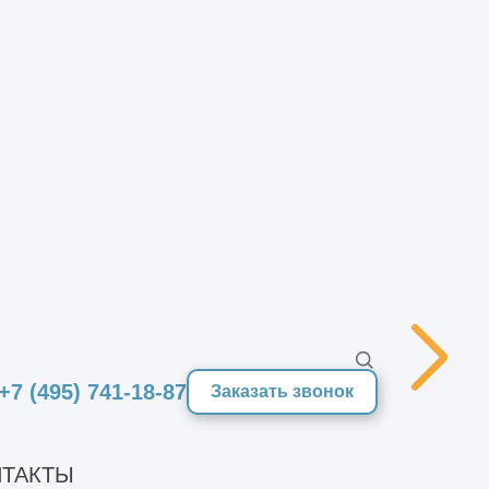
вый район
2
080 м
+7 (495) 741-18-87
Заказать звонок
ля нашего постоянного клиента
ТАКТЫ
ем. Это четвёртая очередь