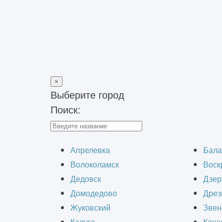
×
Выберите город
Поиск:
Главная
>
Строительство зданий
>
Строительство складов
>
Х
Строительство
Апрелевка
Бала
Волоколамск
Воск
Дедовск
Дзер
Домодедово
Дрез
Жуковский
Звен