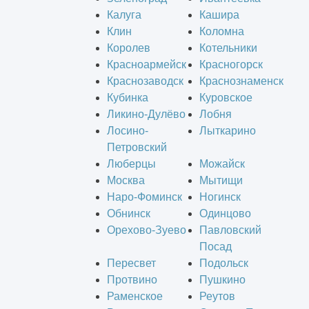
Калуга
Кашира
Клин
Коломна
Королев
Котельники
Красноармейск
Красногорск
Краснозаводск
Краснознаменск
Кубинка
Куровское
Ликино-Дулёво
Лобня
Лосино-
Лыткарино
Петровский
Люберцы
Можайск
Москва
Мытищи
Наро-Фоминск
Ногинск
Обнинск
Одинцово
Орехово-Зуево
Павловский
Посад
Пересвет
Подольск
Протвино
Пушкино
Раменское
Реутов