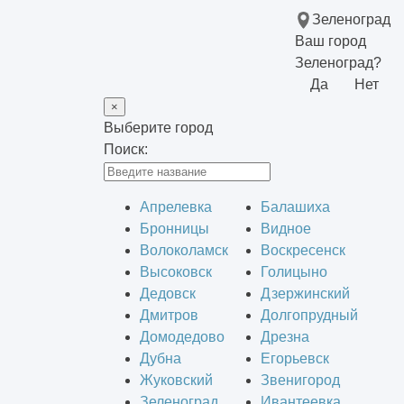
Зеленоград
Ваш город
Зеленоград?
Да
Нет
×
Выберите город
Поиск:
Апрелевка
Балашиха
Бронницы
Видное
Волоколамск
Воскресенск
Высоковск
Голицыно
Дедовск
Дзержинский
Дмитров
Долгопрудный
Домодедово
Дрезна
Дубна
Егорьевск
Жуковский
Звенигород
Зеленоград
Ивантеевка