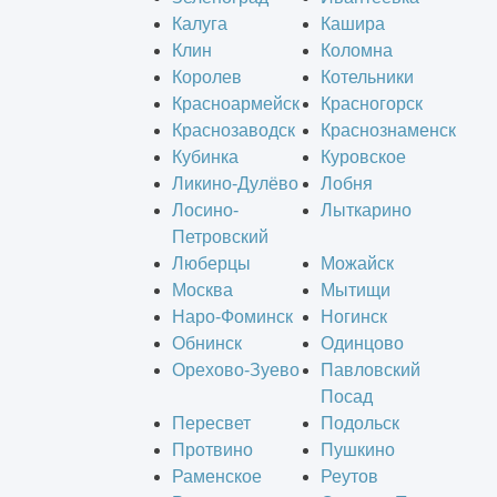
Калуга
Кашира
Клин
Коломна
Королев
Котельники
Красноармейск
Красногорск
Краснозаводск
Краснознаменск
Кубинка
Куровское
Ликино-Дулёво
Лобня
Лосино-
Лыткарино
Петровский
Люберцы
Можайск
Москва
Мытищи
Наро-Фоминск
Ногинск
Обнинск
Одинцово
Орехово-Зуево
Павловский
Посад
Пересвет
Подольск
Протвино
Пушкино
Раменское
Реутов