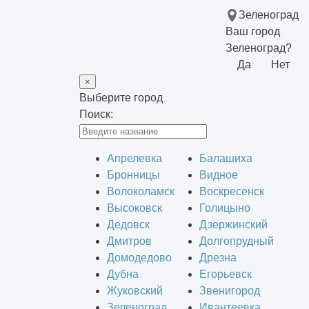
Зеленоград
Ваш город
Зеленоград?
Да
Нет
×
Выберите город
Поиск:
Апрелевка
Балашиха
Бронницы
Видное
Волоколамск
Воскресенск
Высоковск
Голицыно
Дедовск
Дзержинский
Дмитров
Долгопрудный
Домодедово
Дрезна
Дубна
Егорьевск
Жуковский
Звенигород
Зеленоград
Ивантеевка