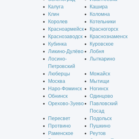
Калуга
Кашира
Клин
Коломна
Королев
Котельники
Красноармейск
Красногорск
Краснозаводск
Краснознаменск
Кубинка
Куровское
Ликино-Дулёво
Лобня
Лосино-
Лыткарино
Петровский
Люберцы
Можайск
Москва
Мытищи
Наро-Фоминск
Ногинск
Обнинск
Одинцово
Орехово-Зуево
Павловский
Посад
Пересвет
Подольск
Протвино
Пушкино
Раменское
Реутов