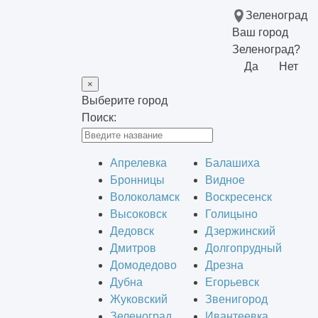
Зеленоград
Ваш город
Зеленоград?
Да
Нет
×
Выберите город
Поиск:
Апрелевка
Балашиха
Бронницы
Видное
Волоколамск
Воскресенск
Высоковск
Голицыно
Дедовск
Дзержинский
Дмитров
Долгопрудный
Домодедово
Дрезна
Дубна
Егорьевск
Жуковский
Звенигород
Зеленоград
Ивантеевка