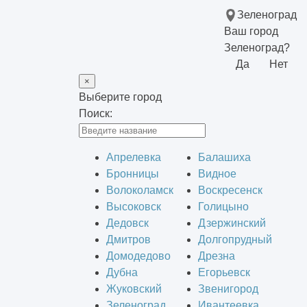
Зеленоград
Ваш город
Зеленоград?
Да
Нет
×
Выберите город
Поиск:
Апрелевка
Балашиха
Бронницы
Видное
Волоколамск
Воскресенск
Высоковск
Голицыно
Дедовск
Дзержинский
Дмитров
Долгопрудный
Домодедово
Дрезна
Дубна
Егорьевск
Жуковский
Звенигород
Зеленоград
Ивантеевка