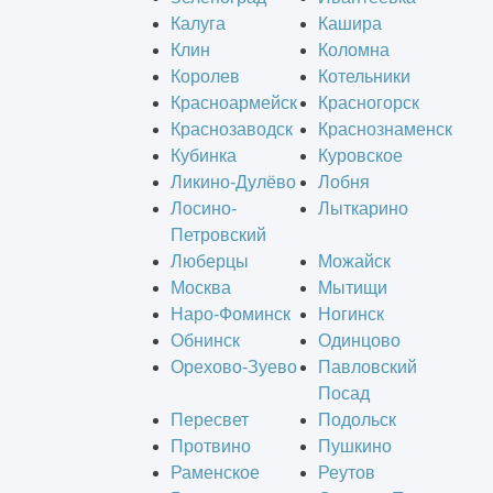
Калуга
Кашира
Клин
Коломна
Королев
Котельники
Красноармейск
Красногорск
Краснозаводск
Краснознаменск
Кубинка
Куровское
Ликино-Дулёво
Лобня
Лосино-
Лыткарино
Петровский
Люберцы
Можайск
Москва
Мытищи
Наро-Фоминск
Ногинск
Обнинск
Одинцово
Орехово-Зуево
Павловский
Посад
Пересвет
Подольск
Протвино
Пушкино
Раменское
Реутов