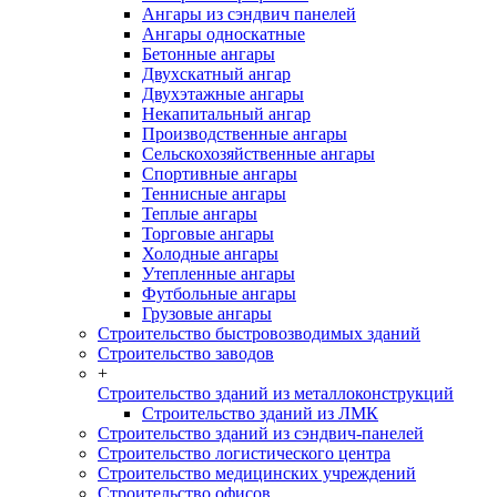
Ангары из сэндвич панелей
Ангары односкатные
Бетонные ангары
Двухскатный ангар
Двухэтажные ангары
Некапитальный ангар
Производственные ангары
Сельскохозяйственные ангары
Спортивные ангары
Теннисные ангары
Теплые ангары
Торговые ангары
Холодные ангары
Утепленные ангары
Футбольные ангары
Грузовые ангары
Строительство быстровозводимых зданий
Строительство заводов
+
Строительство зданий из металлоконструкций
Строительство зданий из ЛМК
Строительство зданий из сэндвич-панелей
Строительство логистического центра
Строительство медицинских учреждений
Строительство офисов