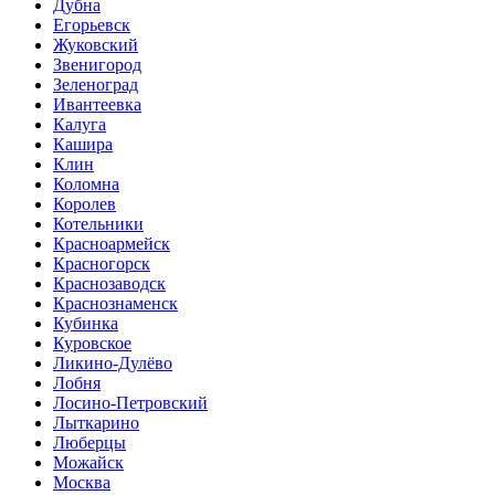
Дубна
Егорьевск
Жуковский
Звенигород
Зеленоград
Ивантеевка
Калуга
Кашира
Клин
Коломна
Королев
Котельники
Красноармейск
Красногорск
Краснозаводск
Краснознаменск
Кубинка
Куровское
Ликино-Дулёво
Лобня
Лосино-Петровский
Лыткарино
Люберцы
Можайск
Москва