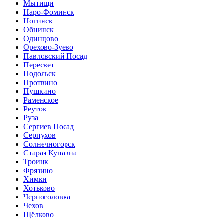
Мытищи
Наро-Фоминск
Ногинск
Обнинск
Одинцово
Орехово-Зуево
Павловский Посад
Пересвет
Подольск
Протвино
Пушкино
Раменское
Реутов
Руза
Сергиев Посад
Серпухов
Солнечногорск
Старая Купавна
Троицк
Фрязино
Химки
Хотьково
Черноголовка
Чехов
Щёлково