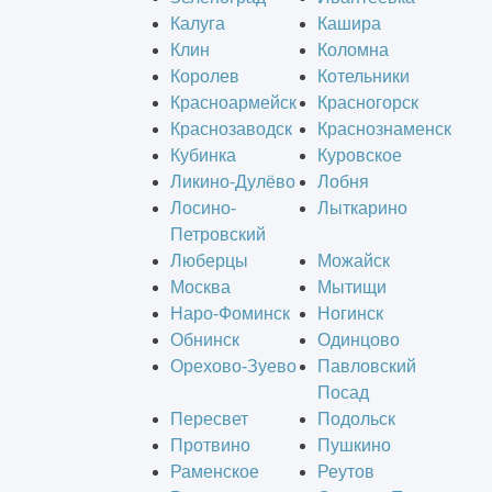
Калуга
Кашира
Клин
Коломна
Королев
Котельники
Красноармейск
Красногорск
Краснозаводск
Краснознаменск
Кубинка
Куровское
Ликино-Дулёво
Лобня
Лосино-
Лыткарино
Петровский
Люберцы
Можайск
Москва
Мытищи
Наро-Фоминск
Ногинск
Обнинск
Одинцово
Орехово-Зуево
Павловский
Посад
Пересвет
Подольск
Протвино
Пушкино
Раменское
Реутов