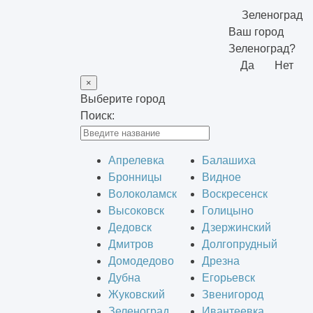
Зеленоград
Ваш город
Зеленоград?
Да
Нет
×
Выберите город
Поиск:
Апрелевка
Балашиха
Бронницы
Видное
Волоколамск
Воскресенск
Высоковск
Голицыно
Дедовск
Дзержинский
Дмитров
Долгопрудный
Домодедово
Дрезна
Дубна
Егорьевск
Жуковский
Звенигород
Зеленоград
Ивантеевка