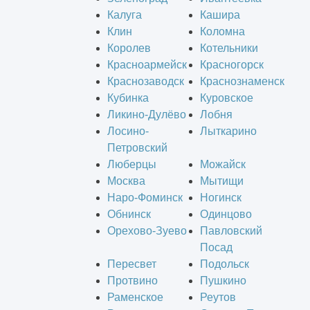
Калуга
Кашира
Клин
Коломна
Королев
Котельники
Красноармейск
Красногорск
Краснозаводск
Краснознаменск
Кубинка
Куровское
Ликино-Дулёво
Лобня
Лосино-
Лыткарино
Петровский
Люберцы
Можайск
Москва
Мытищи
Наро-Фоминск
Ногинск
Обнинск
Одинцово
Орехово-Зуево
Павловский
Посад
Пересвет
Подольск
Протвино
Пушкино
Раменское
Реутов