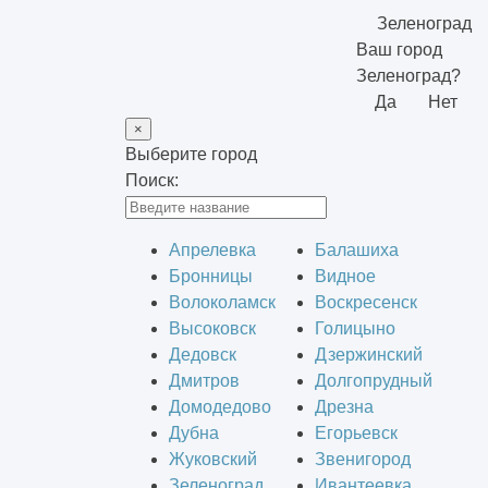
Зеленоград
Ваш город
Зеленоград?
Да
Нет
×
Выберите город
Поиск:
Апрелевка
Балашиха
Бронницы
Видное
Волоколамск
Воскресенск
Высоковск
Голицыно
Дедовск
Дзержинский
Дмитров
Долгопрудный
Домодедово
Дрезна
Дубна
Егорьевск
Жуковский
Звенигород
Зеленоград
Ивантеевка