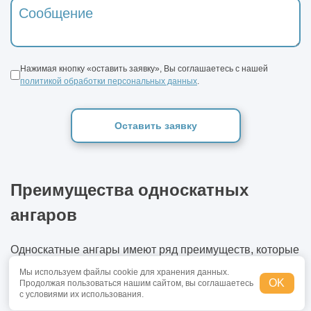
Нажимая кнопку «оставить заявку», Вы соглашаетесь с нашей
политикой обработки персональных данных
.
Оставить заявку
Преимущества односкатных
ангаров
Односкатные ангары имеют ряд преимуществ, которые
выгодно выделяют их среди других типов ангаров.
Мы используем файлы cookie для хранения данных.
Одним из ключевых факторов является их низкая
OK
Продолжая пользоваться нашим сайтом, вы соглашаетесь
с условиями их использования.
стоимость. Простота конструкции сокращает затраты на