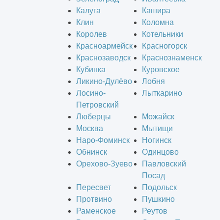
Калуга
Кашира
Клин
Коломна
Королев
Котельники
Красноармейск
Красногорск
Краснозаводск
Краснознаменск
Кубинка
Куровское
Ликино-Дулёво
Лобня
Лосино-
Лыткарино
Петровский
Люберцы
Можайск
Москва
Мытищи
Наро-Фоминск
Ногинск
Обнинск
Одинцово
Орехово-Зуево
Павловский
Посад
Пересвет
Подольск
Протвино
Пушкино
Раменское
Реутов