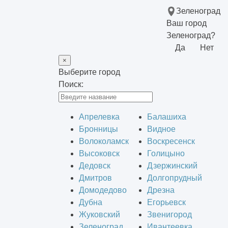
Зеленоград
Ваш город
Зеленоград?
Да
Нет
×
Выберите город
Поиск:
Апрелевка
Балашиха
Бронницы
Видное
Волоколамск
Воскресенск
Высоковск
Голицыно
Дедовск
Дзержинский
Дмитров
Долгопрудный
Домодедово
Дрезна
Дубна
Егорьевск
Жуковский
Звенигород
Зеленоград
Ивантеевка