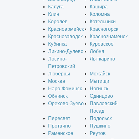
Калуга
Кашира
Клин
Коломна
Королев
Котельники
Красноармейск
Красногорск
Краснозаводск
Краснознаменск
Кубинка
Куровское
Ликино-Дулёво
Лобня
Лосино-
Лыткарино
Петровский
Люберцы
Можайск
Москва
Мытищи
Наро-Фоминск
Ногинск
Обнинск
Одинцово
Орехово-Зуево
Павловский
Посад
Пересвет
Подольск
Протвино
Пушкино
Раменское
Реутов