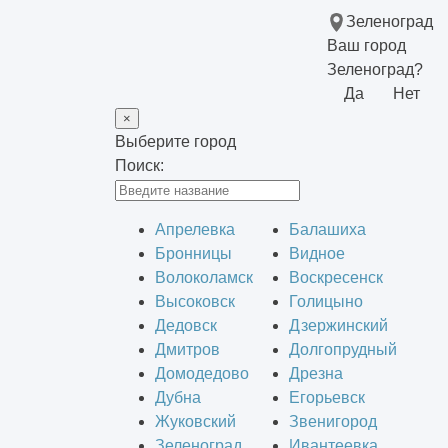
Зеленоград
Ваш город
Зеленоград?
Да
Нет
×
Выберите город
Поиск:
Апрелевка
Балашиха
Бронницы
Видное
Волоколамск
Воскресенск
Высоковск
Голицыно
Дедовск
Дзержинский
Дмитров
Долгопрудный
Домодедово
Дрезна
Дубна
Егорьевск
Жуковский
Звенигород
Зеленоград
Ивантеевка